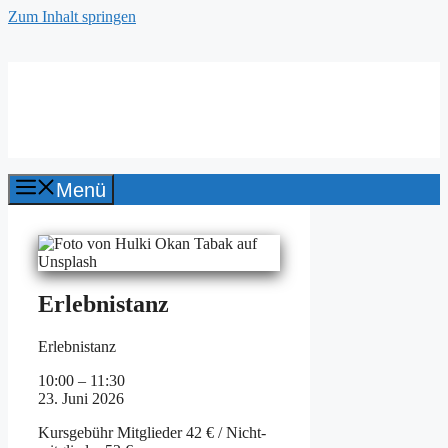
Zum Inhalt springen
Kneipp-Verein
Fürth und Umgebung e. V.
Menü
Erlebnistanz
Er­leb­nistanz
10:00
–
11:30
23. Ju­ni 2026
Kurs­ge­bühr Mit­glie­der 42 € / Nicht­