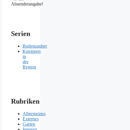
Absenderangabe!
Serien
Budenzauber
Kneippen
in
der
Region
Rubriken
Allgemeines
Externes
Garten
Internes