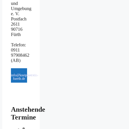
und
Umgebung
e. V.
Postfach
2611
90716
Fürth
Telefon:
0911
97908462
(AB)
info@kneippverein-
fuerth.de
Anstehende
Termine