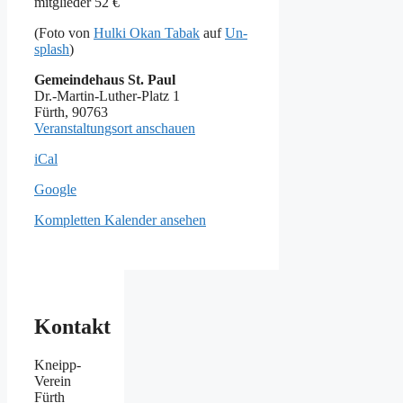
mit­glie­der 52 €
(Fo­to von
Hul­ki Okan Ta­bak
auf
Un­
s­plash
)
Gemeindehaus St. Paul
Dr.-Martin-Luther-Platz 1
Fürth
,
90763
Veranstaltungsort anschauen
iCal
Goog­le
Kom­plet­ten Ka­len­der an­se­hen
Kontakt
Kneipp-
Verein
Fürth