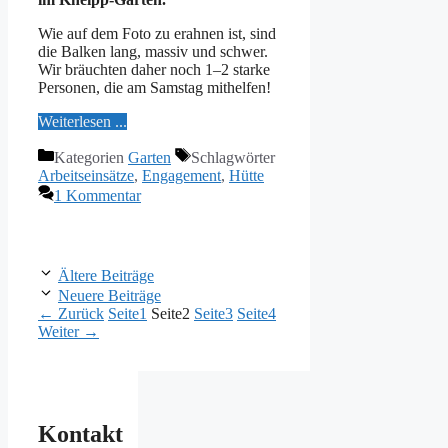
Wie auf dem Fo­to zu er­ah­nen ist, sind
die Bal­ken lang, mas­siv und schwer.
Wir bräuch­ten da­her noch 1–2 star­ke
Per­so­nen, die am Sams­tag mit­hel­fen!
Wei­ter­le­sen ...
Kategorien
Garten
Schlagwörter
Arbeitseinsätze
,
Engagement
,
Hütte
1 Kommentar
Ältere Beiträge
Neuere Beiträge
←
Zurück
Seite
1
Seite
2
Seite
3
Seite
4
Weiter
→
Kontakt