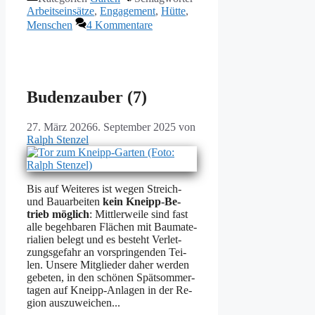
Arbeitseinsätze
,
Engagement
,
Hütte
,
Menschen
4 Kommentare
Budenzauber (7)
27. März 2026
6. September 2025
von
Ralph Stenzel
Bis auf Wei­te­res ist we­gen Streich-
und Bau­ar­bei­ten
kein Kneipp-Be­
trieb mög­lich
: Mitt­ler­wei­le sind fast
al­le be­geh­ba­ren Flä­chen mit Bau­ma­te­
ria­li­en be­legt und es be­steht Ver­let­
zungs­ge­fahr an vor­sprin­gen­den Tei­
len. Un­se­re Mit­glie­der da­her wer­den
ge­be­ten, in den schö­nen Spät­som­mer­
ta­gen auf Kneipp-An­la­gen in der Re­
gi­on aus­zu­wei­chen...