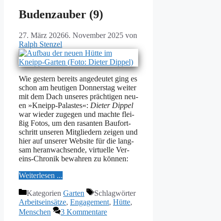
Budenzauber (9)
27. März 2026
6. November 2025
von
Ralph Stenzel
Wie ges­tern be­reits an­ge­deu­tet ging es
schon am heu­ti­gen Don­ners­tag wei­ter
mit dem Dach un­se­res präch­ti­gen neu­
en »Kneipp-Pa­las­tes«:
Die­ter Dippel
war wie­der zu­ge­gen und mach­te flei­
ßig Fo­tos, um den ra­san­ten Bau­fort­
schritt un­se­ren Mit­glie­dern zei­gen und
hier auf un­se­rer Web­site für die lang­
sam her­an­wach­sen­de, vir­tu­el­le Ver­
eins-Chro­nik be­wah­ren zu kön­nen:
Wei­ter­le­sen ...
Kategorien
Garten
Schlagwörter
Arbeitseinsätze
,
Engagement
,
Hütte
,
Menschen
3 Kommentare