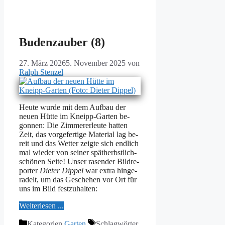
Budenzauber (8)
27. März 2026
5. November 2025
von
Ralph Stenzel
Heu­te wur­de mit dem Auf­bau der
neu­en Hüt­te im Kneipp-Gar­ten be­
gon­nen: Die Zim­mer­er­leu­te hat­ten
Zeit, das vor­ge­fer­ti­ge Ma­te­ri­al lag be­
reit und das Wet­ter zeig­te sich end­lich
mal wie­der von sei­ner spät­herbst­lich-
schö­nen Sei­te! Un­ser ra­sen­der Bild­re­
por­ter
Die­ter Dippel
war ex­tra hin­ge­
ra­delt, um das Ge­sche­hen vor Ort für
uns im Bild fest­zu­hal­ten:
Wei­ter­le­sen ...
Kategorien
Garten
Schlagwörter