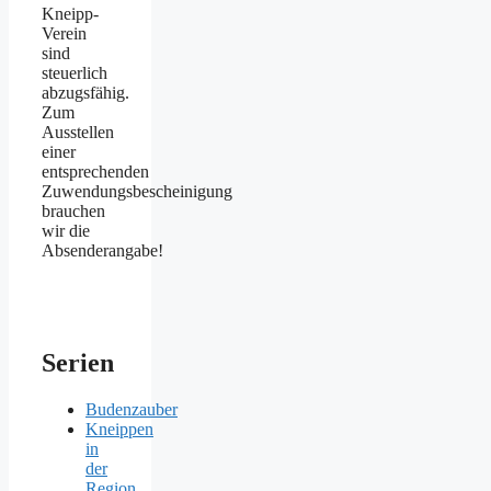
Kneipp-
Verein
sind
steuerlich
abzugsfähig.
Zum
Ausstellen
einer
entsprechenden
Zuwendungsbescheinigung
brauchen
wir die
Absenderangabe!
Serien
Budenzauber
Kneippen
in
der
Region