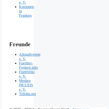
e. V.
Kneippen
in
Franken
Freunde
Altstadtverein
e. V.
Fuerther-
Freiheit.info
FürthWiki
e. V.
Medien
PRAXIS
e. V.
Trifolia.net