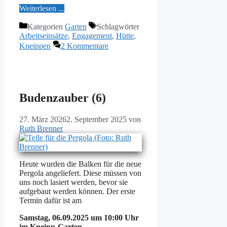
Wei­ter­le­sen ...
Kategorien
Garten
Schlagwörter
Arbeitseinsätze
,
Engagement
,
Hütte
,
Kneippen
2 Kommentare
Budenzauber (6)
27. März 2026
2. September 2025
von
Ruth Brenner
Heu­te wur­den die Bal­ken für die neue
Per­go­la an­ge­lie­fert. Die­se müs­sen von
uns noch la­siert wer­den, be­vor sie
auf­ge­baut wer­den kön­nen. Der ers­te
Ter­min da­für ist am
Sams­tag, 06.09.2025 um 10:00 Uhr
im Kneipp-Gar­ten.