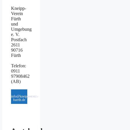
Kneipp-
Verein
Fürth
und
Umgebung
e. V.
Postfach
2611
90716
Fürth
Telefon:
0911
97908462
(AB)
info@kneippverein-
fuerth.de