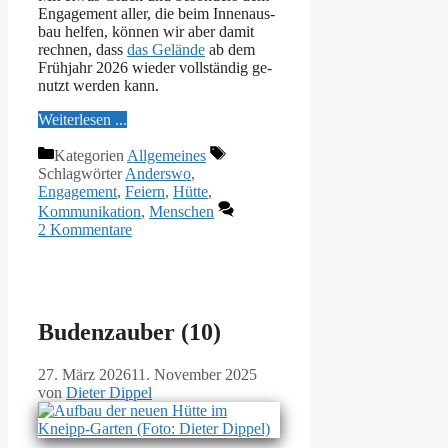
En­ga­ge­ment al­ler, die beim In­nen­aus­
bau hel­fen, kön­nen wir aber da­mit
rech­nen, dass
das Ge­län­de
ab dem
Früh­jahr 2026 wie­der voll­stän­dig ge­
nutzt wer­den kann.
Wei­ter­le­sen ...
Kategorien
Allgemeines
Schlagwörter
Anderswo
,
Engagement
,
Feiern
,
Hütte
,
Kommunikation
,
Menschen
2 Kommentare
Budenzauber (10)
27. März 2026
11. November 2025
von
Dieter Dippel