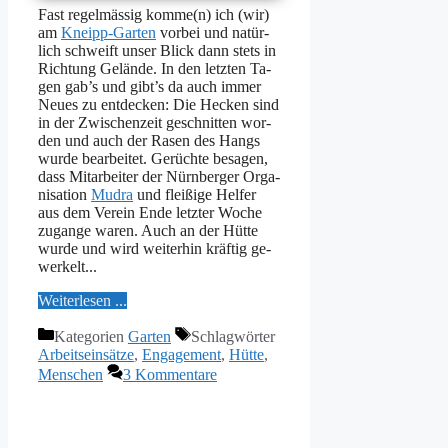
Fast re­gel­mäs­sig komme(n) ich (wir)
am
Kneipp-Gar­ten
vor­bei und na­tür­
lich schweift un­ser Blick dann stets in
Rich­tung Ge­län­de. In den letz­ten Ta­
gen gab’s und gibt’s da auch im­mer
Neu­es zu ent­de­cken: Die He­cken sind
in der Zwi­schen­zeit ge­schnit­ten wor­
den und auch der Ra­sen des Hangs
wur­de be­ar­bei­tet. Ge­rüch­te be­sa­gen,
dass Mit­ar­bei­ter der Nürn­ber­ger Or­ga­
ni­sa­ti­on
Mu­dra
und flei­ßi­ge Hel­fer
aus dem Ver­ein En­de letz­ter Wo­che
zu­gan­ge wa­ren. Auch an der Hüt­te
wur­de und wird wei­ter­hin kräf­tig ge­
wer­kelt...
Wei­ter­le­sen ...
Kategorien
Garten
Schlagwörter
Arbeitseinsätze
,
Engagement
,
Hütte
,
Menschen
3 Kommentare