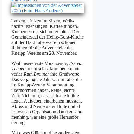
Tan­zen, Tan­zen im Sit­zen, Weih­
nachts­lie­der sin­gen, Kaf­fee trin­ken,
Ku­chen es­sen, sich un­ter­hal­ten: Der
Ge­mein­de­saal der Hei­lig-Geist-Kir­che
auf der Hard­hö­he war ein schö­ner
Rah­men für die Ad­vents­fei­er des
Kneipp-Ver­eins am 28. No­vem­ber.
Weil un­se­re ers­te Vor­sit­zen­de,
Il­se von
The­nen
, nicht selbst kom­men konn­te,
ver­las
Ruth Bren­ner
ih­re Gruß­wor­te.
Das ver­gan­ge­ne Jahr war für al­le, die
im Kneipp-Ver­ein Ver­ant­wor­tung
über­nom­men ha­ben, kei­ne leich­te
Zeit: Nicht nur, dass sich al­le in ih­re
neu­en Auf­ga­ben ein­ar­bei­ten muss­ten,
Ab­riss und Neu­bau der Hüt­te und al­
les was an Or­ga­ni­sa­ti­on da­mit zu­sam­
men­hing, war ei­ne gro­ße Her­aus­for­
de­rung.
Mit et­was Glück und be­son­ders dem