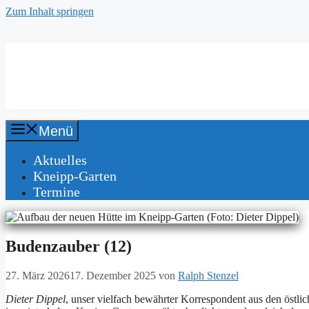
Zum Inhalt springen
Kneipp-Verein
Fürth und Umgebung e. V.
Menü
Aktuelles
Kneipp-Garten
Termine
Budenzauber (12)
27. März 2026
17. Dezember 2025
von
Ralph Stenzel
Die­ter Dippel
, un­ser viel­fach be­währ­ter Kor­re­spon­dent aus den öst­li­ch