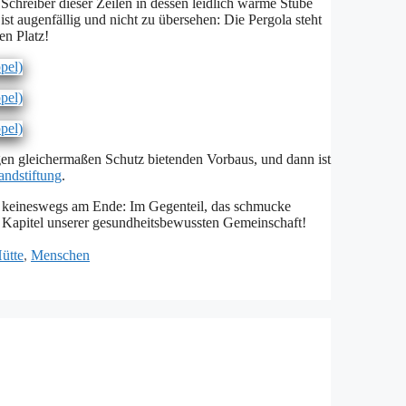
Schrei­ber die­ser Zei­len in des­sen leid­lich war­me Stu­be
st au­gen­fäl­lig und nicht zu über­se­hen: Die Per­go­la steht
ten Platz!
gen glei­cher­ma­ßen Schutz bie­ten­den Vor­baus, und dann ist
nd­stif­tung
.
b kei­nes­wegs am En­de: Im Ge­gen­teil, das schmu­cke
a­pi­tel un­se­rer ge­sund­heits­be­wuss­ten Ge­mein­schaft!
ütte
,
Menschen