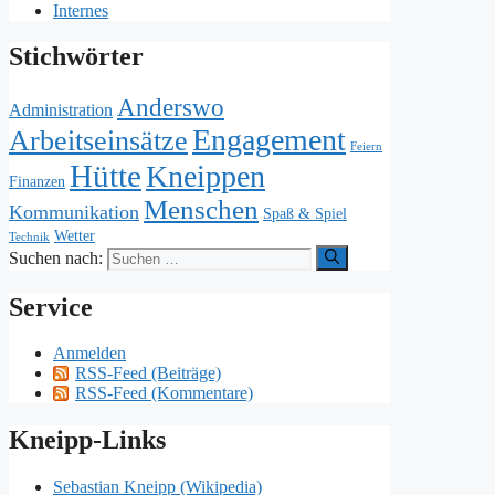
Internes
Stichwörter
Anderswo
Administration
Engagement
Arbeitseinsätze
Feiern
Hütte
Kneippen
Finanzen
Menschen
Kommunikation
Spaß & Spiel
Wetter
Technik
Suchen nach:
Service
Anmelden
RSS-Feed (Beiträge)
RSS-Feed (Kommentare)
Kneipp-Links
Sebastian Kneipp (Wikipedia)