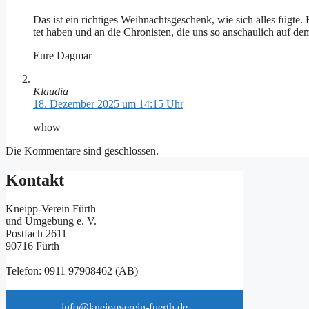
Das ist ein rich­ti­ges Weih­nachts­ge­schenk, wie sich al­les füg­te. 
tet ha­ben und an die Chro­nis­ten, die uns so an­schau­lich auf dem
Eu­re Dag­mar
Klaudia
18. Dezember 2025 um 14:15 Uhr
whow
Die Kommentare sind geschlossen.
Kontakt
Kneipp-Verein Fürth
und Umgebung e. V.
Postfach 2611
90716 Fürth
Telefon: 0911 97908462 (AB)
info@kneippverein-fuerth.de