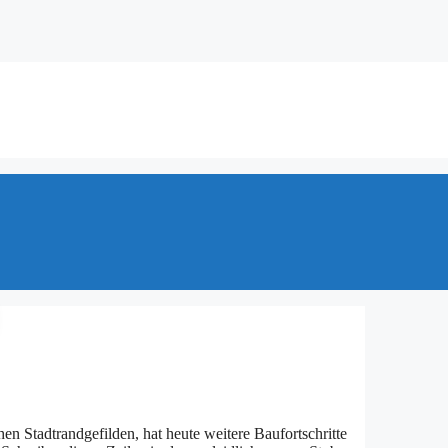
en Stadt­rand­ge­fil­den, hat heu­te wei­te­re Bau­fort­schrit­te