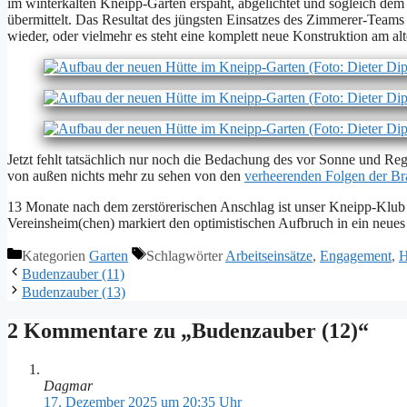
im win­ter­kal­ten Kneipp-Gar­ten er­späht, ab­ge­lich­tet und so­gleich dem 
über­mit­telt. Das Re­sul­tat des jüngs­ten Ein­sat­zes des Zim­me­rer-Teams i
wie­der, oder viel­mehr es steht ei­ne kom­plett neue Kon­struk­ti­on am al­
Jetzt fehlt tat­säch­lich nur noch die Be­da­chung des vor Son­ne und Re­
von au­ßen nichts mehr zu se­hen von den
ver­hee­ren­den Fol­gen der Bra
13 Mo­na­te nach dem zer­stö­re­ri­schen An­schlag ist un­ser Kneipp-Klu
Vereinsheim(chen) mar­kiert den op­ti­mis­ti­schen Auf­bruch in ein neu­es K
Kategorien
Garten
Schlagwörter
Arbeitseinsätze
,
Engagement
,
H
Budenzauber (11)
Budenzauber (13)
2 Kommentare zu „Budenzauber (12)“
Dagmar
17. Dezember 2025 um 20:35 Uhr