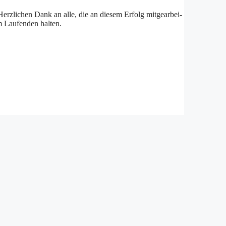
Herz­li­chen Dank an al­le, die an die­sem Er­folg mit­ge­ar­bei­
 Lau­fen­den hal­ten.